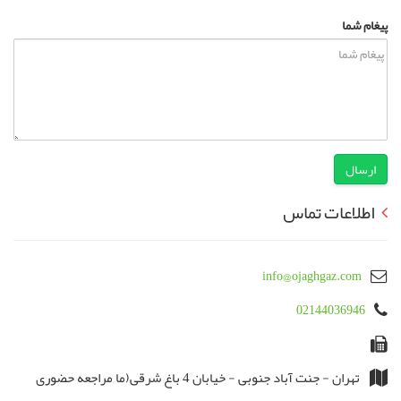
پیغام شما
ارسال
اطلاعات تماس
info@ojaghgaz.com
02144036946
تهران - جنت آباد جنوبی - خیابان 4 باغ شرقی(ما مراجعه حضوری