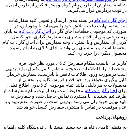
شناسه سفارش از طریق پیام کوتاه و پیش فاکتور از طریق ایمیل،
در نوبت پردازش قرار می‏‌گیرند.
اجاق گاز دات کام
در بسته بندی، ارسال و تحویل کلیه سفارشات
ثبت شده، نهایت دقت و تلاش خود را می‏‌نماید. با وجود این، در
صورتی که موجودی قطعات اجاق گاز در
اجاق گاز دات کام
به پایان
برسد، حتی پس از اقدام مشتری به سفارش‌‏گذاری، حق کنسل
کردن آن سفارش و یا استرداد وجه سفارش برای اجاق گاز دات کام
محفوظ است و یا مشتری می‏‌تواند به جای کالای به اتمام رسیده،
محصول دیگری را خریداری کند.
کاربر می بایست هنگام سفارش کالای مورد نظر خود، فرم
مشخصات را با اطلاعات صحیح و به طور کامل تکمیل نماید. بدیهی
است درصورت ورود اطلاعات ناقص یا نادرست، سفارش خریدار
قابل پیگیری نخواهد بود. حق قطع فروش کلیه و یا بخشی از
محصولات به هر دلیلی مانند اتمام موجودی کالا بدون اطلاع قبلی،
برای
اجاق گاز دات کام
محفوظ است. بعد از ثبت تمام سفارشات از
طرف تیم پشتیبانی با مشتریان تماس حاصل شده و سفارش به
تایید نهایی خریداران می رسد . بدیهی است در صورت عدم تایید و یا
عدم موفقیت در تماس با مشتری سفارش کنسل خواهد شد .
روشهای پرداخت
به منظور تامین رفاه هر چه بیشتر مشتریان، فروشگاه کلیه راهها و