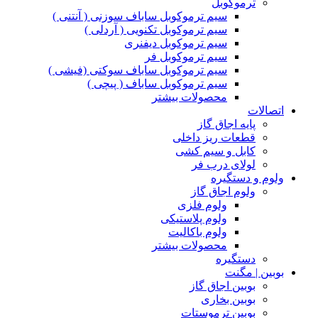
ترموکوبل
سیم ترموکوبل ساباف سوزنی ( آنتنی )
سیم ترموکوبل تکنویی ( آردلی )
سیم ترموکوبل دیفنری
سیم ترموکوبل فر
سیم ترموکوبل ساباف سوکتی (فیشی )
سیم ترموکوبل ساباف ( پیچی )
محصولات بیشتر
اتصالات
پایه اجاق گاز
قطعات ریز داخلی
کابل و سیم کشی
لولای درب فر
ولوم و دستگیره
ولوم اجاق گاز
ولوم فلزی
ولوم پلاستیکی
ولوم باکالیت
محصولات بیشتر
دستگیره
بوبین | مگنت
بوبین اجاق گاز
بوبین بخاری
بوبین ترموستات