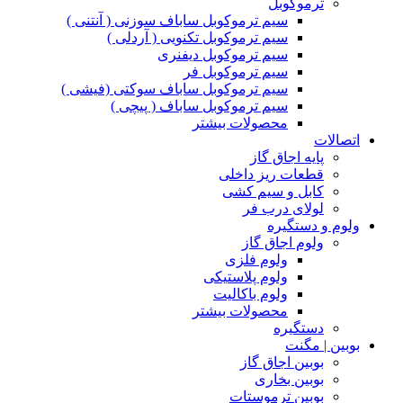
ترموکوبل
سیم ترموکوبل ساباف سوزنی ( آنتنی )
سیم ترموکوبل تکنویی ( آردلی )
سیم ترموکوبل دیفنری
سیم ترموکوبل فر
سیم ترموکوبل ساباف سوکتی (فیشی )
سیم ترموکوبل ساباف ( پیچی )
محصولات بیشتر
اتصالات
پایه اجاق گاز
قطعات ریز داخلی
کابل و سیم کشی
لولای درب فر
ولوم و دستگیره
ولوم اجاق گاز
ولوم فلزی
ولوم پلاستیکی
ولوم باکالیت
محصولات بیشتر
دستگیره
بوبین | مگنت
بوبین اجاق گاز
بوبین بخاری
بوبین ترموستات