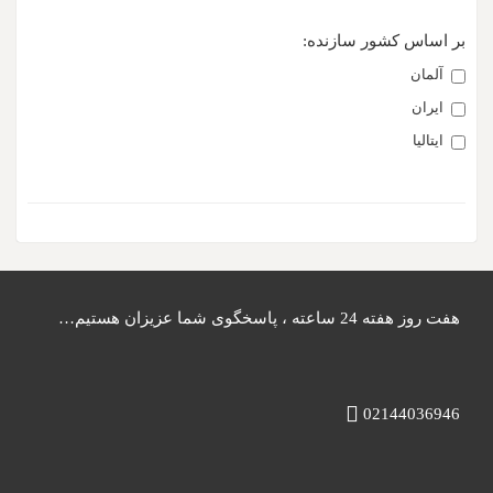
بر اساس کشور سازنده:
آلمان
ایران
ایتالیا
هفت روز هفته 24 ساعته ، پاسخگوی شما عزیزان هستیم…
02144036946