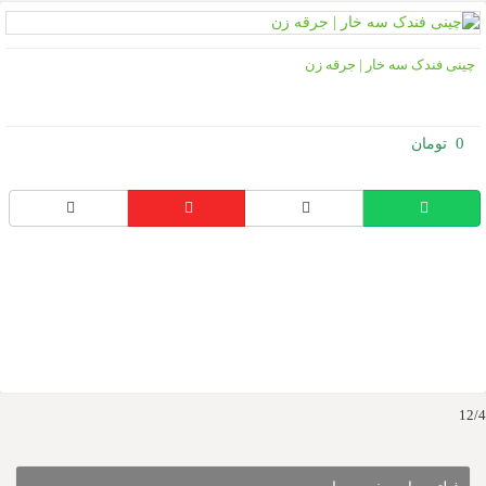
ینی فندک سه خار | جرقه زن
0
1