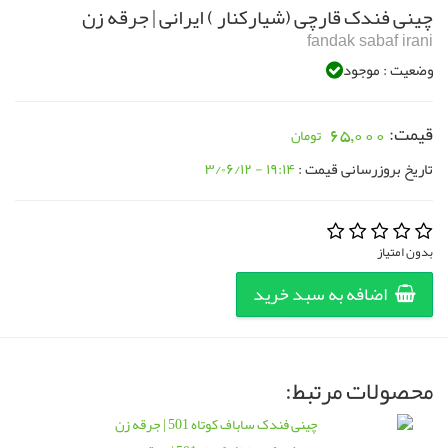
چینی فندک قارچی (شیارکنار ) ایرانی | جرقه زن
fandak sabaf irani
وضعیت : موجود
قیمت:
65,000
تاریخ بروزرسانی قیمت :
۱۹:۱۴ - ۳/۰۶/۱۲
بدون امتیاز
اضافه به سبد خرید
محصولات مرتبط: