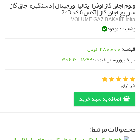
ولوم اجاق گاز لوفرا ایتالیا اورجینال | دستگیره اجاق گاز |
سرپیچ اجاق گاز | آکس 6 کد 243
VOLUME GAZ BAKAIIT lofra
وضعیت : موجود
قیمت:
280,000
تاریخ بروزرسانی قیمت :
۱۸:۳۴ - ۳/۰۶/۱۲
5 از 1 رای
اضافه به سبد خرید
محصولات مرتبط: