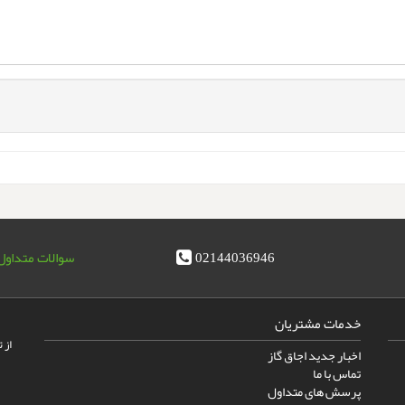
02144036946
سوالات متداول
خدمات مشتریان
از 
اخبار جدید اجاق گاز
تماس با ما
پرسش های متداول